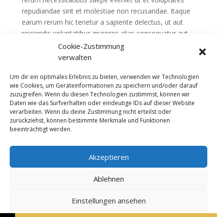
repudiandae sint et molestiae non recusandae. Itaque
earum rerum hic tenetur a sapiente delectus, ut aut
reiciendis voluptatibus maiores alias consequatur aut...
Cookie-Zustimmung
verwalten
Powerful tool for all designers
von
admin
|
Jan. 2, 2016
|
Web Development
,
Um dir ein optimales Erlebnis zu bieten, verwenden wir Technologien
Webdesign
wie Cookies, um Geräteinformationen zu speichern und/oder darauf
zuzugreifen. Wenn du diesen Technologien zustimmst, können wir
Daten wie das Surfverhalten oder eindeutige IDs auf dieser Website
At vero eos et accusamus et iusto odio dignissimos
verarbeiten. Wenn du deine Zustimmung nicht erteilst oder
ducimus qui blanditiis praesentium voluptatum deleniti
zurückziehst, können bestimmte Merkmale und Funktionen
atque corrupti quos dolores et quas molestias
beeinträchtigt werden.
excepturi sint occaecati cupiditate non provident,
similique sunt in culpa qui officia deserunt mollitia
Akzeptieren
animi, id...
Ablehnen
© 2023 - Designed by
Enovations GmbH!
- Mitglied von
Einstellungen ansehen
Thaimap.ch Das Thai Massagen Portal
ออกแบบเว็บไซต์