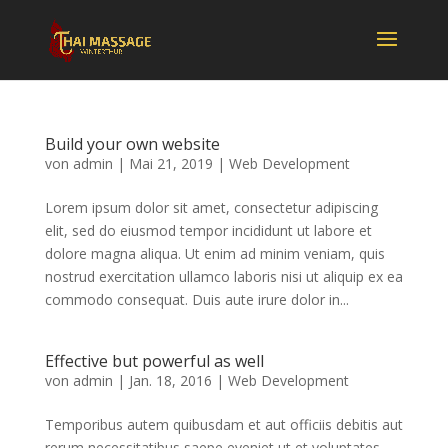
Build your own website
von
admin
|
Mai 21, 2019
|
Web Development
Lorem ipsum dolor sit amet, consectetur adipiscing
elit, sed do eiusmod tempor incididunt ut labore et
dolore magna aliqua. Ut enim ad minim veniam, quis
nostrud exercitation ullamco laboris nisi ut aliquip ex ea
commodo consequat. Duis aute irure dolor in...
Effective but powerful as well
von
admin
|
Jan. 18, 2016
|
Web Development
Temporibus autem quibusdam et aut officiis debitis aut
rerum necessitatibus saepe eveniet ut et voluptates